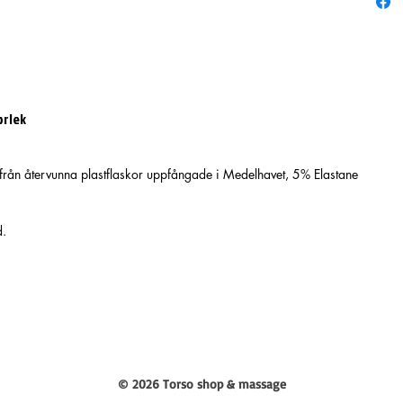
orlek
ån återvunna plastflaskor uppfångade i Medelhavet, 5% Elastane
d.
© 2026 Torso shop & massage