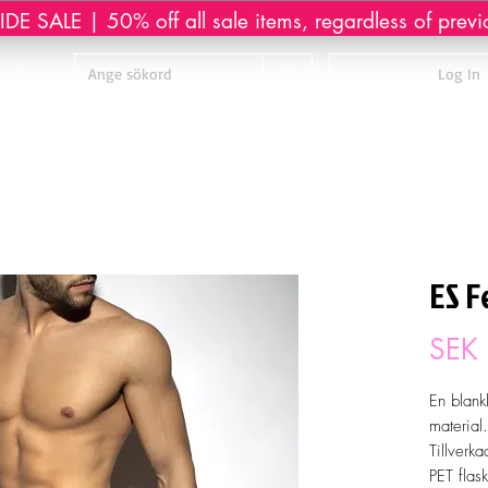
DE SALE | 50% off all sale items, regardless of previ
sage
Log In
ES F
SEK
En blan
material.
Tillverka
PET flas