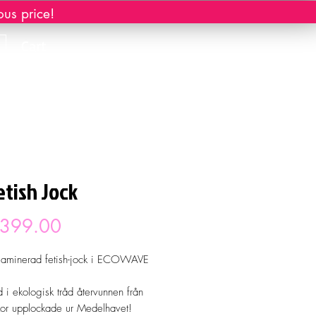
ous price!
Cart
etish Jock
Price
 399.00
klaminerad fetish-jock i ECOWAVE
d i ekologisk tråd återvunnen från
kor upplockade ur Medelhavet!