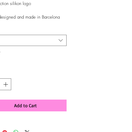
ction silikon logo
 designed and made in Barcelona
*
y
*
Add to Cart