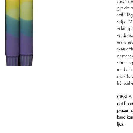
stearinlj
gjorda a
sotfri lå
säljs i 2
vilket g
vardagsbr
unika re
sken och
gemenska
stämning
med sin 
självklar
hållbarhe
OBS! All
det finn
placerin
kund kan 
ljus.