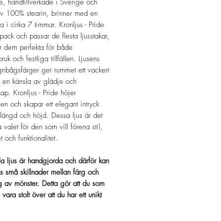
us, handtillverkade i Sverige och
v 100% stearin, brinner med en
ga i cirka 7 timmar. Kronljus - Pride
-pack och passar de flesta ljusstakar,
ör dem perfekta för både
uk och festliga tillfällen. Ljusens
gnbågsfärger ger rummet ett vackert
 en känsla av glädje och
p. Kronljus - Pride höjer
en och skapar ett elegant intryck
längd och höjd. Dessa ljus är det
a valet för den som vill förena stil,
t och funktionalitet.
a ljus är handgjorda och därför kan
as små skillnader mellan färg och
g av mönster. Detta gör att du som
vara stolt över att du har ett unikt