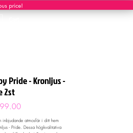
ous price!
Cart
y Pride - Kronljus -
e 2st
Price
 99.00
 inbjudande atmosfär i ditt hem
ljus - Pride. Dessa högkvalitativa