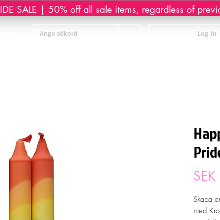
DE SALE | 50% off all sale items, regardless of previ
sage
Log In
Happ
Prid
SEK
Skapa en
med Kron