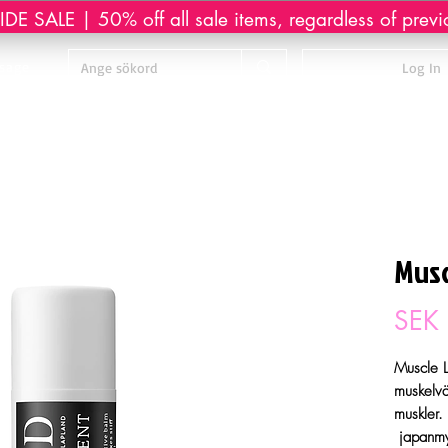
DE SALE | 50% off all sale items, regardless of previ
sage
Log In
Musc
SEK
Muscle L
muskelvä
muskler.
japanmyn