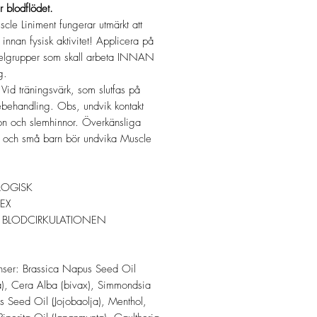
r blodflödet.
scle Liniment fungerar utmärkt att
innan fysisk aktivitet! Applicera på
elgrupper som skall arbeta INNAN
g.
Vid träningsvärk, som slutfas på
behandling. Obs, undvik kontakt
n och slemhinnor. Överkänsliga
 och små barn bör undvika Muscle
LOGISK
EX
 BLODCIRKULATIONEN
nser: Brassica Napus Seed Oil
a), Cera Alba (bivax), Simmondsia
s Seed Oil (Jojobaolja), Menthol,