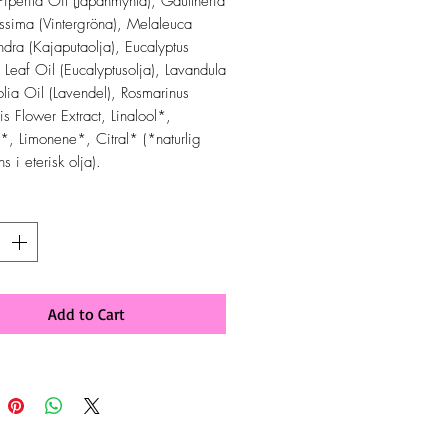
iperita Oil (Japanmynta), Gaultheria
issima (Vintergröna), Melaleuca
dra (Kajaputaolja), Eucalyptus
 Leaf Oil (Eucalyptusolja), Lavandula
olia Oil (Lavendel), Rosmarinus
is Flower Extract, Linalool*,
*, Limonene*, Citral* (*naturlig
s i eterisk olja).
y
*
Add to Cart