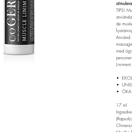
stimulera
TIPS! Mu
använda 
de musk
fystränin
Använd: 
massage
med ögo
personer
Liniment.
EKO
UNIS
ÖKA
17 ml
Ingredie
(Rapsolj
Chinensi