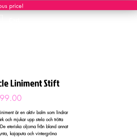
ous price!
Cart
le Liniment Stift
Price
 99.00
iniment är en aktiv balm som lindrar
rk och mjukar upp stela och trötta
 De eteriska oljorna från bland annat
ta, kajaputa och vintergröna