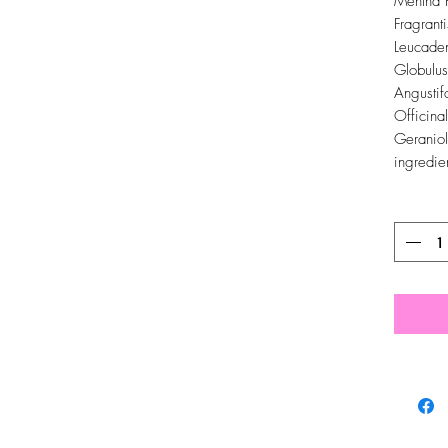
Mentha P
Fragrant
Leucaden
Globulus
Angustif
Officinal
Geraniol
ingredien
Quantit