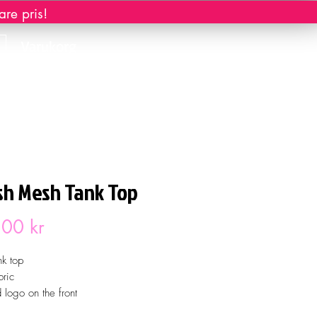
re pris!
Varukorg
sh Mesh Tank Top
Pris
00 kr
nk top
ric
 logo on the front