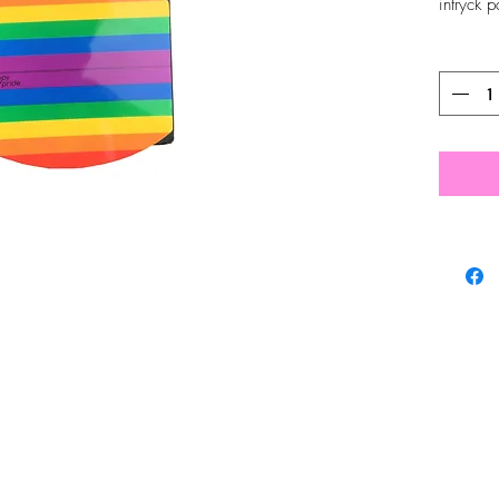
intryck 
Antal
*