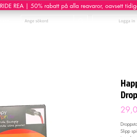
IDE REA | 50% rabatt på alla reavaror, oavsett tidiga
sage
Logga in
Happ
Dro
29,0
Droppsto
Slipp spi