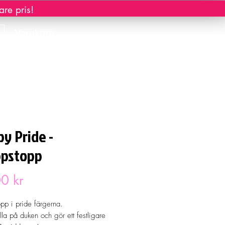
re pris!
Varukorg
y Pride -
ppstopp
Pris
0 kr
pp i pride färgerna.
lla på duken och gör ett festligare