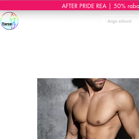
AFTER PRIDE REA | 50% rabatt 
Start
Webshop
Massage